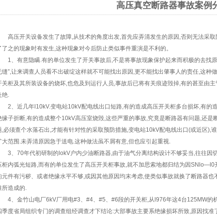
高压真空断路器事故案例
高压开关设备发生了故障,从技术的角度出发,首先应弄清发生的原因,否则无法采取防范
了了之的现象时有发生,这种现象对今后防止类似事件重演是不利的。
1、有意隐瞒.有的单位发生了开关事故后,不是将事故现象保护起来而积极的去找原因
无缝”,让来调查人员看不出破绽这样就不可能找出原因,更不能找出肇事人的责任,这种做
开关柜及其所装设备的烧坏,也危及到运行人员,事故后已将有关痕迹毁掉,有的甚至由
杜绝.
2、近几年l10kV.变电站10kV配电线出口短路,有的造成高压开关柜多台损坏,有的
绝缘子折断,有的造成整个10kV高压室烧毁,这些严重的事故,究竟是断路器有问题,还
题,必须查个水落石出,才能有针对性的采取预防措施,变电站10kV配电线出口(或近区)
扩大范围.未弄清原因急于送电.这种做法虽不屑有意,但也应引起重视.
3、70年代初研制的lokV户内少油断路器,由于油气分离结构设计不够妥当,往往因
压柜内弧光短路,而有的单位发生了高压开关柜事故,就不加思索地都归结为因SNlo—l
的元件有污秽、或者绝缘水平不够,或因其他原因均末考虑,使类似事故就换了断路器也
准所造成的.
4、金竹山电厂6kV厂用电#3、#4、#5、#6段的开关柜,从l976年这4台125MW
四季度省局组织专门的调查组经调查才下结论:大部事故主要系绝缘损坏所致,原因找准了