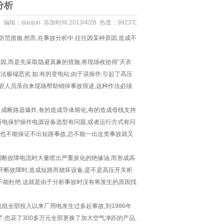
分析
编辑：daojun 添加时间:2013/4/28 热度：9923℃
措施.然而,在事故分析中,往往因某种原因,造成不
,而是先采取隐避真象的措施,将现场收拾得“天衣
法极端恶劣.如:有的变电站,由于误操作,引起了高压
主管人员亲自来现场帮助销掉事故痕迹,这种作法必须
造成断路器爆炸,有的造成导体熔化,有的造成母线支持
是断电保护操作电源设备选型有问题,或者运行方式有问
,谁也不能保证不出短路事故,总不能一出这类事故就又
切断故障电流时大量喷出严重炭化的绝缘油,而形成高
0开断故障时,造成短路而烧坏设备,是不是高压开关柜
不能杜绝.这就是由于分析事故时没有将发生的原因找
的机组全部投入以来厂用电发生过多起事故,到1986年
,也花了300多万元全部更换了加大空气净距的产品,