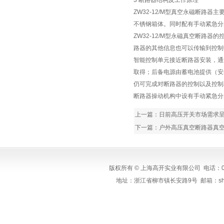
3 断路器结构及工作原理
ZW32-12/M型真空永磁断
不锈钢箱体。同时配有手动紧急分
ZW32-12/M型永磁真空断
路器的其他信息也可以传输到控制中
智能控制单元接近断路器安装，通过
取得；后备电源由蓄电池提供（安
仍可完成对断路器的控制以及控制
断路器操动机构中设有手动紧急分
上一篇：
日前高压开关市场需求
下一篇：
户外高压真空断路器真
版权所有 © 上海高开实业有限公司 电话：0577
地址：浙江省柳市镇长安路9号 邮箱：shgaokai@