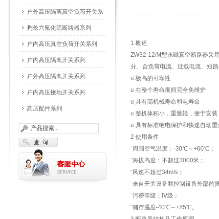
户外高压隔离真空负荷开关系
列…
户外六氟化硫断路器系列
1 概述
户内高压真空负荷开关系列
ZW32-12/M型永磁真空断路
户内高压隔离开关系列
分、合负荷电流、过载电流、短路
户外高压隔离开关系列
u 极高的可靠性
u 在整个寿命期间完全免维护
户内高压接地开关系列
u 具有高机械寿命和电寿命
高压配件系列
u 整机体积小，重量轻，便于安装
u 具有标准继电保护和快速自动
2 使用条件
¨周围空气温度：-30℃～+60℃；
¨海拔高度：不超过3000米；
¨风速不超过34m/s；
¨来自开关设备和控制设备外部的
¨污秽等级：Ⅳ级；
¨储存温度-40℃～+85℃。